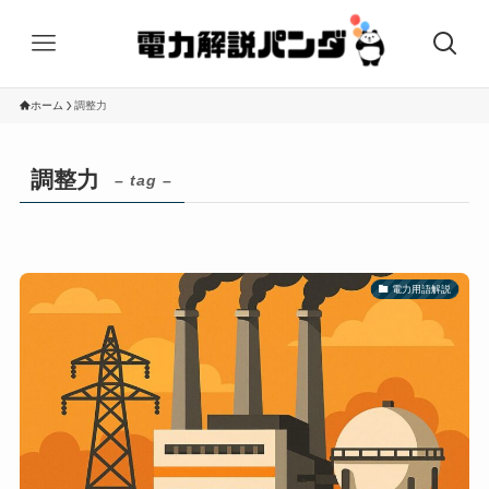
ホーム
調整力
調整力
– tag –
電力用語解説